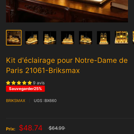
Kit d'éclairage pour Notre-Dame de
Paris 21061-Briksmax
9 avis
Sauvegarder25%
BRIKSMAX
UGS :
BX660
$48.74
$64.99
Prix: