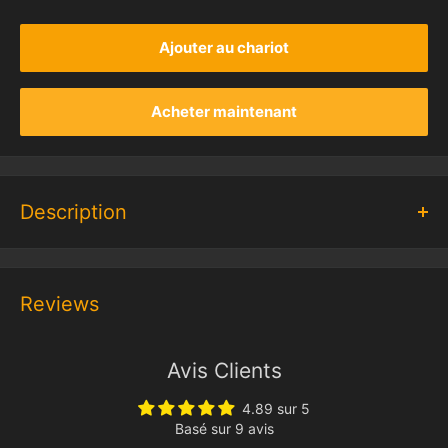
Ajouter au chariot
Acheter maintenant
Description
*Remarque : ce kit contient uniquement un système
d’éclairage LED ; les ensembles LEGO ne sont pas inclus.
Reviews
Avis Clients
4.89 sur 5
Basé sur 9 avis