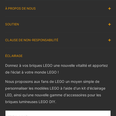
Programme d'Affiliation
À PROPOS DE NOUS
Programme de récompenses
Vente En Gros
À propos de nous
SOUTIEN
PROPOSER UN ENSEMBLE LEGO®
Nous contacter
Blog
Livraison
Instruction
CLAUSE DE NON-RESPONSABILITÉ
Remboursement et retour
Foire Aux Questions
Garantie et Support
Suivi de commande
lightailing est la boutique officielle de la marque Lightailing.
Politique de confidentialité
ÉCLAIRAGE
Review Client
Nous vendons UNIQUEMENT les meilleurs kits d'éclairage
Conditions d'Utilisation
LED. Tous les ensembles LEGO présentés dans nos images
Affiliate & Collab
Donnez à vos briques LEGO une nouvelle vitalité et apportez
ne sont pas inclus dans les produits..
Rewards Program
de l'éclat à votre monde LEGO !
Gift Cards
Nous proposons aux fans de LEGO un moyen simple de
LEGO est une marque de commerce du groupe de sociétés
personnaliser les modèles LEGO à l'aide d'un kit d'éclairage
LEGO qui ne sponsorise, n'autorise ni n'approuve ce site.e.
LED, ainsi qu'une nouvelle gamme d'accessoires pour les
briques lumineuses LEGO DIY.